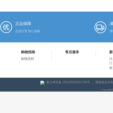
正品保障
满
正品行货 放心选购
满
购物指南
售后服务
新
购物流程
注
订
收
蒙公网安备 15010502001785号
增值电信业务经
|
Copyright@