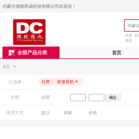
内蒙古德致商成科技有限公司欢迎你！
优惠
新
硒鼓
全部产品分类
首页
首页
>
分类：
录放音机
×
已选择
价格
全部
-
排序方式
默认
销量
价格