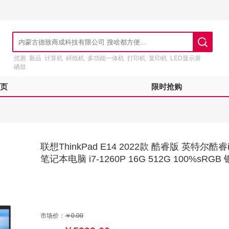
优惠
新品
计算机
碎纸机
多功能一体机
打印机
复印机
LED显示屏
硒鼓
页
限时抢购
联想ThinkPad E14 2022款 酷睿版 英特尔酷睿
笔记本电脑 i7-1260P 16G 512G 100%sRGB 银
市场价：
￥0.00