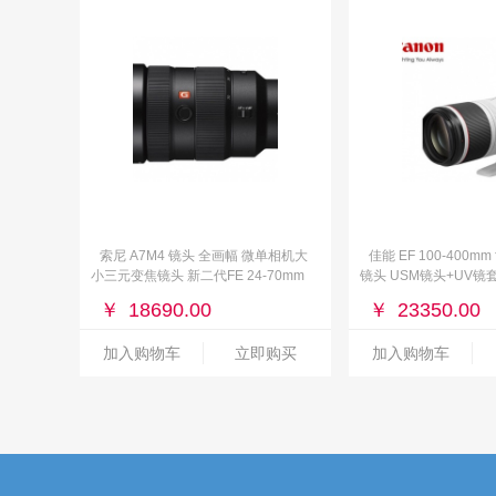
索尼 A7M4 镜头 全画幅 微单相机大
佳能 EF 100-400mm f/4
小三元变焦镜头 新二代FE 24-70mm
镜头 USM镜头+UV镜
F2.8
￥
18690.00
￥
23350.00
加入购物车
立即购买
加入购物车