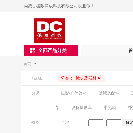
内蒙古德致商成科技有限公司欢迎你！
全部产品分类
首
首页
>
分类：
镜头及器材
×
已选择
分类
摄影/户外器材
滤镜及配件
架
设备摄影车
柔光箱
补
价格
全部
-