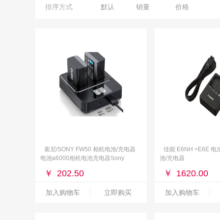
排序方式
默认
销量
价格
索尼/SONY FW50 相机电池/充电器
佳能 E6NH +E6E 
电池a6000相机电池充电器Sony
池/充电器
a7m2/a6400/a6500/a6300/a7rm2微单
￥
202.50
￥
1620.00
数码电池套装
加入购物车
立即购买
加入购物车