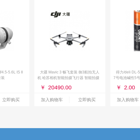
.5-5.6L IS II
大疆 Mavic 3 畅飞套装 御3航拍无人
得力/deli D
套装
机 哈苏相机智能拍摄飞行器 智能拍摄
7号电池碱性5号
+128G内存卡
￥
20490.00
￥
2.00
立即购买
加入购物车
立即购买
加入购物车