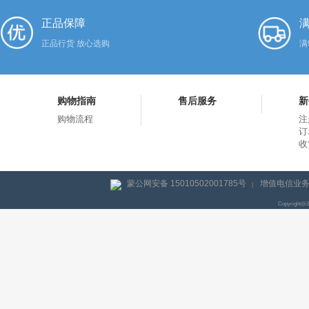
正品保障
满
正品行货 放心选购
满
购物指南
售后服务
新
购物流程
注
订
收
蒙公网安备 15010502001785号
增值电信业务经
|
Copyright@