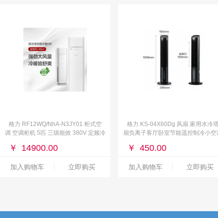
格力 RF12WQ/NhA-N3JY01 柜式空
格力 KS-04X60Dg 风扇 家用水冷
调 空调柜机 5匹 三级能效 380V 定频冷
扇负离子客厅卧室节能遥控制冷小空
暖
扇办公加湿冷风扇
￥
14900.00
￥
450.00
加入购物车
立即购买
加入购物车
立即购买