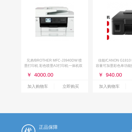
兄弟/BROTHER MFC-J3940DW 喷
佳能/CANON G181
墨打印机 彩色喷墨A3打印机一体机双
容量可加墨彩色单功能
面复印无线办公替
印/照片打印 学生/家用
￥
4000.00
￥
940.00
加入购物车
立即购买
加入购物车
正品保障