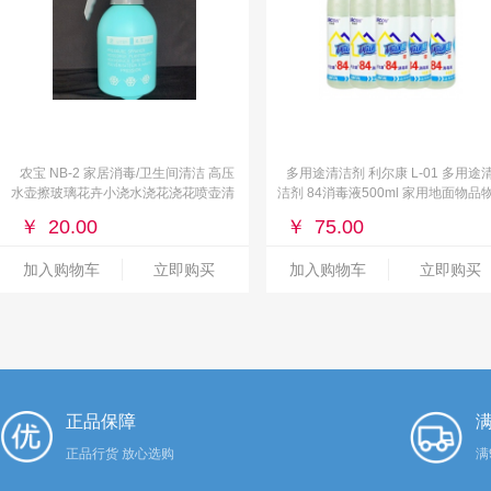
农宝 NB-2 家居消毒/卫生间清洁 高压
多用途清洁剂 利尔康 L-01 多用途
水壶擦玻璃花卉小浇水浇花浇花喷壶清
洁剂 84消毒液500ml 家用地面物品
洁2L
体表面洁厕宠物养殖场杀菌消毒(整
￥
20.00
￥
75.00
箱)
加入购物车
立即购买
加入购物车
立即购买
正品保障
满
正品行货 放心选购
满