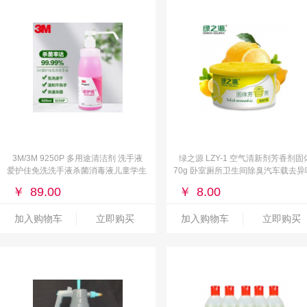
3M/3M 9250P 多用途清洁剂 洗手液
绿之源 LZY-1 空气清新剂芳香剂固
爱护佳免洗洗手液杀菌消毒液儿童学生
70g 卧室厕所卫生间除臭汽车载去异
洗手液酒精便携家用抑菌 500ml/瓶
清香剂（清爽柠檬） 黄色
￥
89.00
￥
8.00
加入购物车
立即购买
加入购物车
立即购买