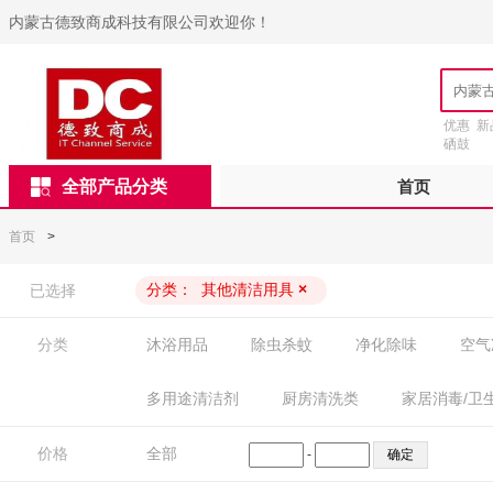
内蒙古德致商成科技有限公司欢迎你！
优惠
新
硒鼓
全部产品分类
首页
首页
>
分类：
其他清洁用具
×
已选择
分类
沐浴用品
除虫杀蚊
净化除味
空气
多用途清洁剂
厨房清洗类
家居消毒/卫
价格
全部
-