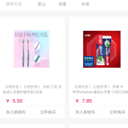
排序方式
默认
销量
价格
日用百货 》 口腔护理 》 牙刷 三笑 牙
日用百货 》 口腔护理 》 牙膏 中
刷成人高密护龈牙刷1支装
华/Zhonghua 健齿白牙膏 小苏打清
薄荷200g
￥
5.50
￥
7.85
加入购物车
立即购买
加入购物车
立即购买