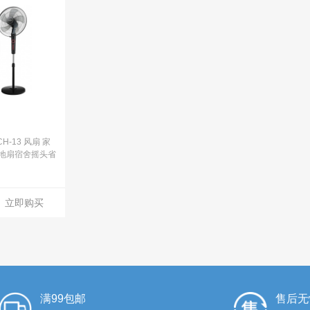
H-13 风扇 家
地扇宿舍摇头省
电源线
立即购买
满99包邮
售后无