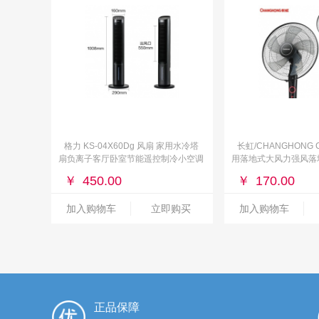
格力 KS-04X60Dg 风扇 家用水冷塔
长虹/CHANGHONG C
扇负离子客厅卧室节能遥控制冷小空调
用落地式大风力强风落
扇办公加湿冷风扇
电静音立式风扇 1.3米
￥
450.00
￥
170.00
加入购物车
立即购买
加入购物车
正品保障