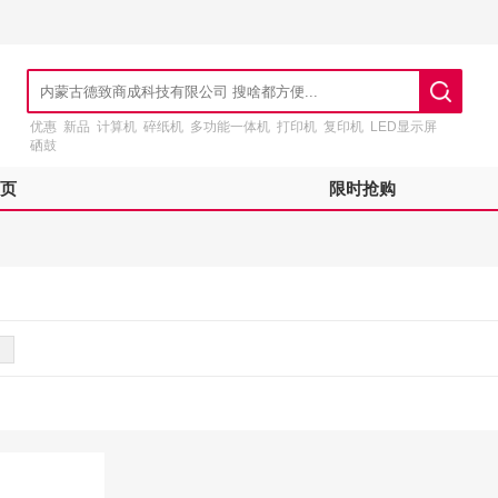
优惠
新品
计算机
碎纸机
多功能一体机
打印机
复印机
LED显示屏
硒鼓
页
限时抢购