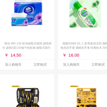
维达 WD-130 软包抽取式面纸 抽纸纸
滴露/Dettol DL-1 多用途清洁剂 酒
巾 超韧3层130抽*6包软抽 抽取式面巾
免洗洗手液 酒精洗手液 经典松木 50m
纸
瓶 进口免洗 儿童家用 免洗手
￥
14.50
￥
16.00
加入购物车
立即购买
加入购物车
立即购买