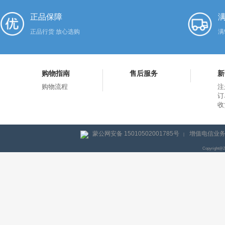
正品保障
满
正品行货 放心选购
满
购物指南
售后服务
新
购物流程
注
订
收
蒙公网安备 15010502001785号
增值电信业务经
|
Copyright@