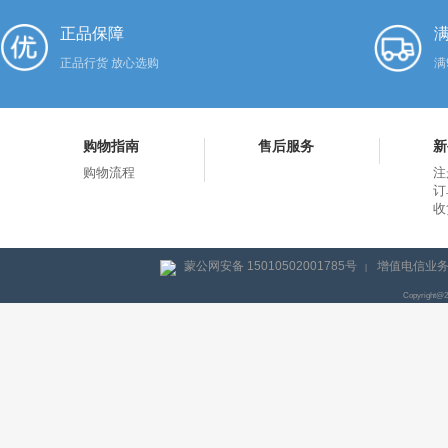
正品保障
满
正品行货 放心选购
满
购物指南
售后服务
新
购物流程
注
订
收
蒙公网安备 15010502001785号
增值电信业务经
|
Copyright@