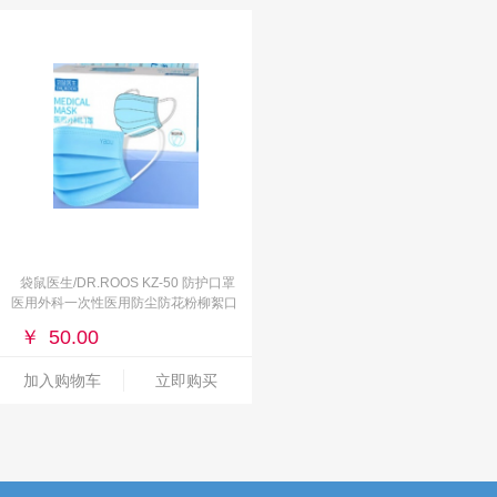
袋鼠医生/DR.ROOS KZ-50 防护口罩
医用外科一次性医用防尘防花粉柳絮口
罩男女灭菌级轻薄透气50只独立包装成
￥
50.00
人蓝色
加入购物车
立即购买