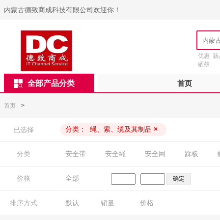
内蒙古德致商成科技有限公司欢迎你！
优惠
新
硒鼓
全部产品分类
首页
首页
>
分类：
绳、索、缆及其制品
×
已选择
分类
安全带
安全绳
安全网
踩板
价格
全部
-
排序方式
默认
销量
价格