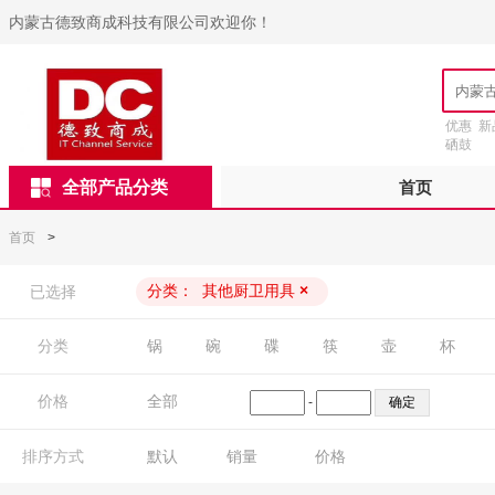
内蒙古德致商成科技有限公司欢迎你！
优惠
新
硒鼓
全部产品分类
首页
首页
>
分类：
其他厨卫用具
×
已选择
分类
锅
碗
碟
筷
壶
杯
价格
全部
-
排序方式
默认
销量
价格