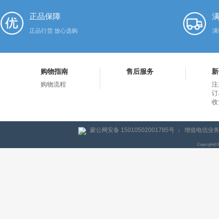
正品保障
满
正品行货 放心选购
满
购物指南
售后服务
新
购物流程
注
订
收
蒙公网安备 15010502001785号
增值电信业务经
|
Copyright@