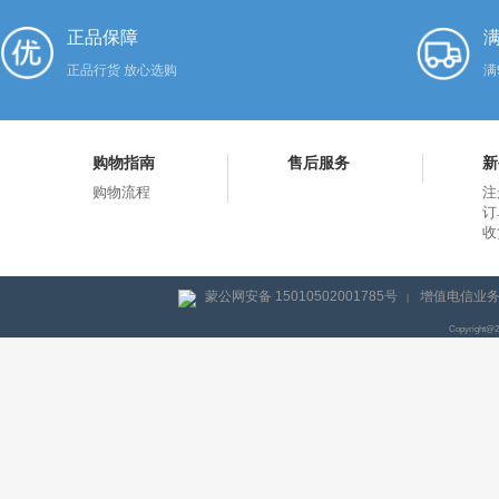
正品保障
满
正品行货 放心选购
满
购物指南
售后服务
新
购物流程
注
订
收
蒙公网安备 15010502001785号
增值电信业务经
|
Copyright@