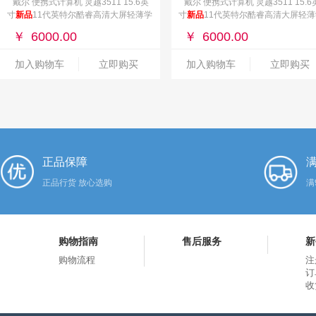
戴尔 便携式计算机 灵越3511 15.6英
戴尔 便携式计算机 灵越3511 15.6
寸
新品
11代英特尔酷睿高清大屏轻薄学
寸
新品
11代英特尔酷睿高清大屏轻薄
生办公商务笔记本电脑 1825银11代i7
生办公商务笔记本电脑 1825银11代i
￥
6000.00
￥
6000.00
16G 512G MX350
16G 512G MX350
加入购物车
立即购买
加入购物车
立即购买
正品保障
满
正品行货 放心选购
满
购物指南
售后服务
新
购物流程
注
订
收